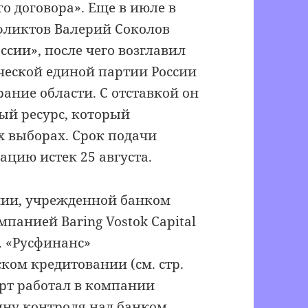
 договора». Еще в июле в
фликтов Валерий Соколов
ссии», после чего возглавил
еской единой партии России
ание области. С отставкой он
й ресурс, который
х выборах. Срок подачи
ацию истек 25 августа.
нии, учрежденной банком
мпанией Baring Vostok Capital
т. «Русфинанс»
ком кредитовании (см. стр.
арт работал в компании
ину контроля над банком