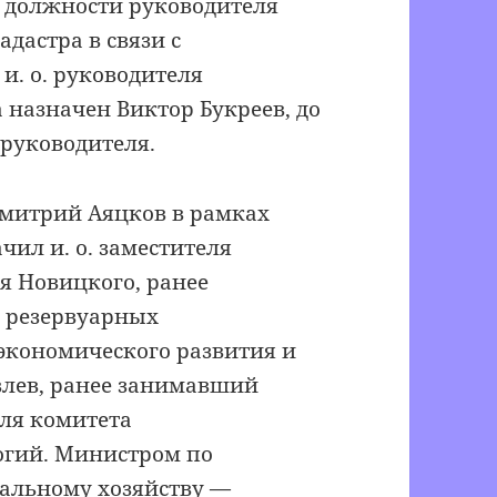
т должности руководителя
дастра в связи с
и. о. руководителя
 назначен Виктор Букреев, до
 руководителя.
Дмитрий Аяцков в рамках
ил и. о. заместителя
я Новицкого, ранее
д резервуарных
экономического развития и
влев, ранее занимавший
еля комитета
огий. Министром по
альному хозяйству —