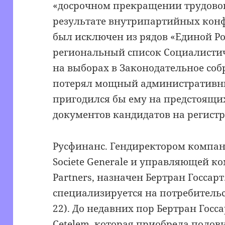
«досрочном прекращении трудового
результате внутрипартийных кон
был исключен из рядов «Единой Ро
региональный список Социалистич
на выборах в Законодательное собр
потерял мощный административны
пригодился бы ему на предстоящи
документов кандидатов на регистр
Русфинанс. Гендиректором компа
Societe Generale и управляющей ко
Partners, назначен Бертран Госсар
специализируется на потребительс
22). До недавних пор Бертран Госс
Cetelem, которая приобрела полов