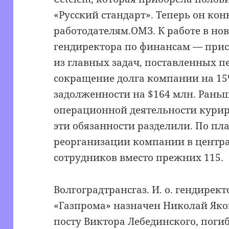
«Русский стандарт». Теперь он ко
работодателям.ОМЗ. К работе в но
гендиректора по финансам — прис
из главных задач, поставленных п
сокращение долга компании на 1
задолженности на $164 млн. Рань
операционной деятельности курир
эти обязанности разделили. По пл
реорганизации компании в центра
сотрудников вместо прежних 115.
Волгоградтрансгаз. И. о. гендире
«Газпрома» назначен Николай Яко
посту Виктора Лебединского, поги