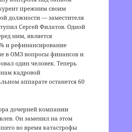
нкурент прежним своим
вой должности — заместителя
тупил Сергей Филатов. Одной
еред ним, является
5% и рефинансирование
ше в ОМЗ вопросы финансов и
овал один человек. Теперь
анам кадровой
льном аппарате останется 60
ктора дочерней компании
влев. Он заменил на этом
бшего во время катастрофы