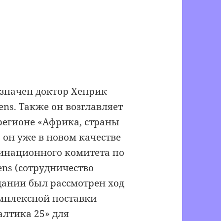
азначен доктор Хенрик
ns. Также он возглавляет
регионе «Африка, страны
а он уже в новом качестве
динационного комитета по
ens (сотрудничество
едании был рассмотрен ход
омплексной поставки
алтика 25» для