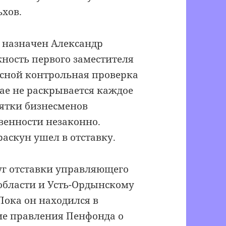
ьхов.
 назначен Александр
ность первого заместителя
есной контрольная проверка
ае не раскрывается каждое
сятки бизнесменов
венности незаконно.
скун ушел в отставку.
уг отставки управляющего
области и Усть-Ордынскому
Пока он находился в
ие правления Пенфонда о