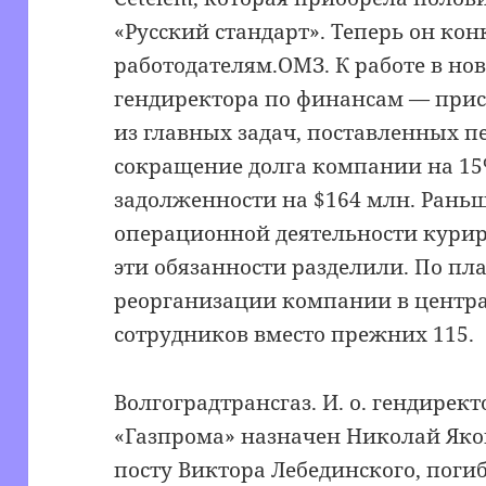
«Русский стандарт». Теперь он ко
работодателям.ОМЗ. К работе в но
гендиректора по финансам — прис
из главных задач, поставленных п
сокращение долга компании на 1
задолженности на $164 млн. Рань
операционной деятельности курир
эти обязанности разделили. По пл
реорганизации компании в центра
сотрудников вместо прежних 115.
Волгоградтрансгаз. И. о. гендире
«Газпрома» назначен Николай Яко
посту Виктора Лебединского, поги