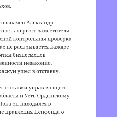
ьхов.
 назначен Александр
ность первого заместителя
есной контрольная проверка
ае не раскрывается каждое
сятки бизнесменов
венности незаконно.
скун ушел в отставку.
уг отставки управляющего
области и Усть-Ордынскому
Пока он находился в
ие правления Пенфонда о