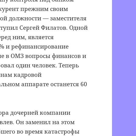
нкурент прежним своим
вой должности — заместителя
тупил Сергей Филатов. Одной
еред ним, является
5% и рефинансирование
ше в ОМЗ вопросы финансов и
овал один человек. Теперь
анам кадровой
льном аппарате останется 60
ктора дочерней компании
влев. Он заменил на этом
бшего во время катастрофы