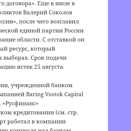
 договора». Еще в июле в
фликтов Валерий Соколов
ссии», после чего возглавил
еской единой партии России
ание области. С отставкой он
й ресурс, который
х выборах. Срок подачи
ацию истек 25 августа.
нии, учрежденной банком
мпанией Baring Vostok Capital
т. «Русфинанс»
ком кредитовании (см. стр.
арт работал в компании
ину контроля над банком