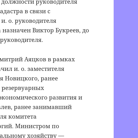
т должности руководителя
дастра в связи с
и. о. руководителя
 назначен Виктор Букреев, до
 руководителя.
Дмитрий Аяцков в рамках
ил и. о. заместителя
я Новицкого, ранее
д резервуарных
экономического развития и
влев, ранее занимавший
еля комитета
огий. Министром по
альному хозяйству —