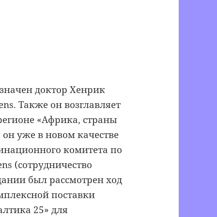
азначен доктор Хенрик
ns. Также он возглавляет
регионе «Африка, страны
а он уже в новом качестве
динационного комитета по
ens (сотрудничество
едании был рассмотрен ход
омплексной поставки
алтика 25» для