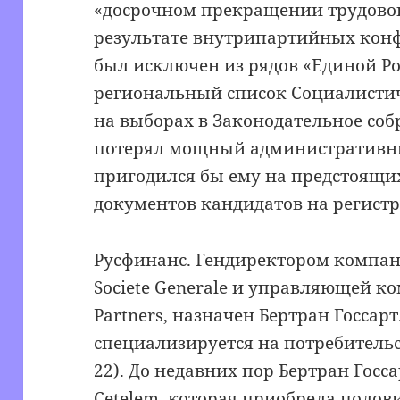
«досрочном прекращении трудового
результате внутрипартийных кон
был исключен из рядов «Единой Ро
региональный список Социалистич
на выборах в Законодательное собр
потерял мощный административны
пригодился бы ему на предстоящи
документов кандидатов на регистр
Русфинанс. Гендиректором компа
Societe Generale и управляющей ко
Partners, назначен Бертран Госсар
специализируется на потребительс
22). До недавних пор Бертран Госс
Cetelem, которая приобрела полов