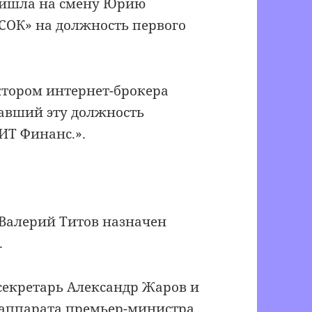
ришла на смену Юрию
СОК» на должность первого
тором интернет-брокера
авший эту должность
ИТ Финанс.».
Валерий Титов назначен
.
секретарь Александр Жаров и
ппарата премьер-министра.