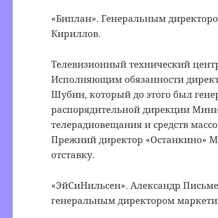
«Биплан». Генеральным директор
Кириллов.
Телевизионный технический центр
Исполняющим обязанности дирек
Шубин, который до этого был ген
распорядительной дирекции Минис
телерадиовещания и средств мас
Прежний директор «Останкино» Ми
отставку.
«ЭйСиНильсен». Александр Письм
генеральным директором маркети