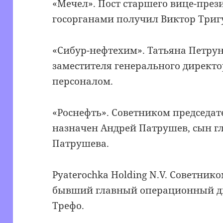
«Мечел». Пост старшего вице-през
госорганами получил Виктор Триг
«Сибур-нефтехим». Татьяна Петру
заместителя генерального директ
персоналом.
«Роснефть». Советником председат
назначен Андрей Патрушев, сын г
Патрушева.
Pyaterochka Holding N.V. Советник
бывший главный операционный ди
Трефо.