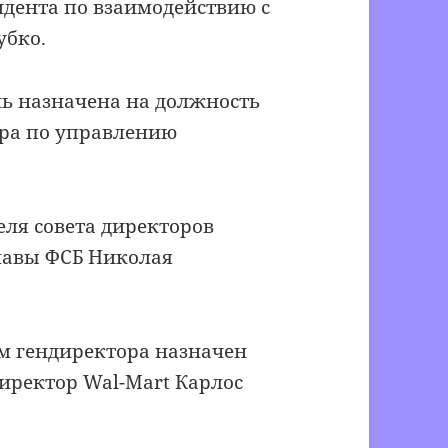
идента по взаимодействию с
убко.
нь назначена на должность
ора по управлению
еля совета директоров
лавы ФСБ Николая
ом гендиректора назначен
ректор Wal-Mart Карлос