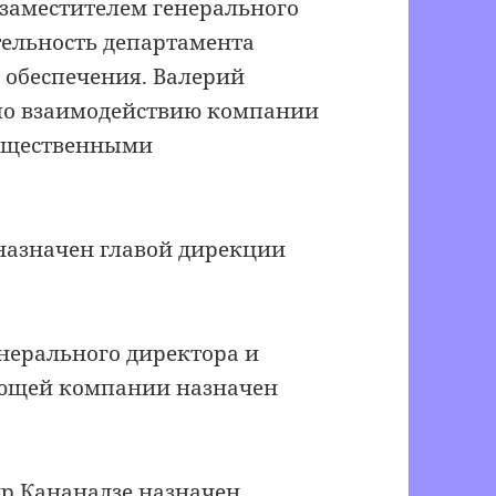
 заместителем генерального
тельность департамента
 обеспечения. Валерий
 по взаимодействию компании
общественными
назначен главой дирекции
нерального директора и
ющей компании назначен
др Кананадзе назначен