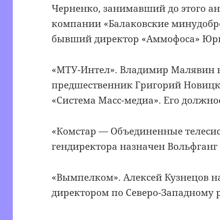
Черненко, занимавший до этого а
компании «Балаковские минудобре
бывший директор «Аммофоса» Ю
«МТУ-Интел». Владимир Малявин н
предшественник Григорий Новицк
«Система Масс-медиа». Его должнос
«Комстар — Объединенные телесис
гендиректора назначен Вольфганг 
«Вымпелком». Алексей Кузнецов 
директором по Северо-Западному 