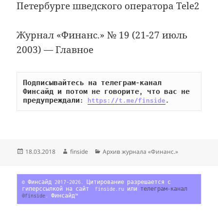
Петербурге шведского оператора Tele2
Журнал «Финанс.» № 19 (21-27 июль
2003) — Главное
Подписывайтесь на телеграм-канал 
Финсайд и потом не говорите, что вас не 
предупреждали: 
https://t.me/finside
.
Опубликовано
Автор
Рубрики
18.03.2018
finside
Архив журнала «Финанс.»
© Финсайд 2017-2026. Цитирование разрешается с 
гиперссылкой на сайт  finside.ru или 
телеграм-канал 
@finside
. Финсайд™