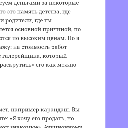
суем деньгами за некоторые
о это память детства, где
и родители, где ты
ляется основной причиной, по
тся по высоким ценам. Но я
ажу: на стоимость работ
е галерейщика, который
раскрутить» его как можно
дмет, например карандаш. Вы
е: «Я хочу его продать, но
о мои знакомые». Аукционному