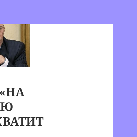
 «НА
УЮ
ХВАТИТ