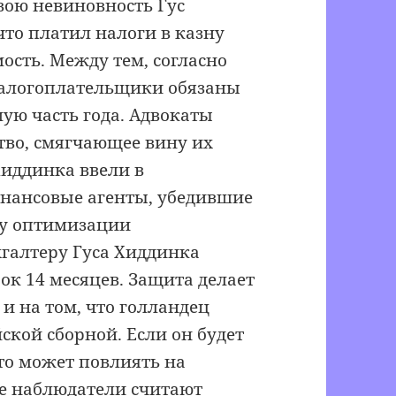
Свою невиновность Гус
то платил налоги в казну
ость. Между тем, согласно
налогоплательщики обязаны
шую часть года. Адвокаты
тво, смягчающее вину их
Хиддинка ввели в
нансовые агенты, убедившие
му оптимизации
хгалтеру Гуса Хиддинка
ок 14 месяцев. Защита делает
 и на том, что голландец
ской сборной. Если он будет
то может повлиять на
е наблюдатели считают