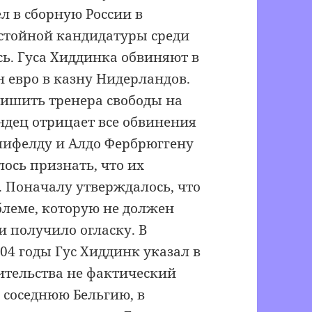
л в сборную России в
остойной кандидатуры среди
ь. Гуса Хиддинка обвиняют в
н евро в казну Нидерландов.
лишить тренера свободы на
андец отрицает все обвинения
елифелду и Алдо Фербрюггену
ось признать, что их
 Поначалу утверждалось, что
блеме, которую не должен
и получило огласку. В
04 годы Гус Хиддинк указал в
жительства не фактический
 соседнюю Бельгию, в