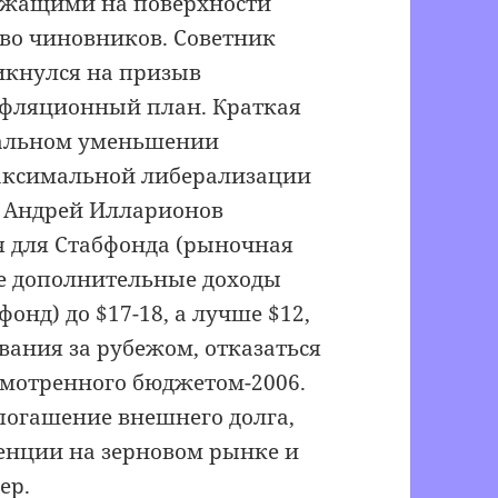
лежащими на поверхности
во чиновников. Советник
икнулся на призыв
нфляционный план. Краткая
имальном уменьшении
максимальной либерализации
и, Андрей Илларионов
я для Стабфонда (рыночная
е дополнительные доходы
онд) до $17-18, а лучше $12,
вания за рубежом, отказаться
смотренного бюджетом-2006.
погашение внешнего долга,
енции на зерновом рынке и
ер.