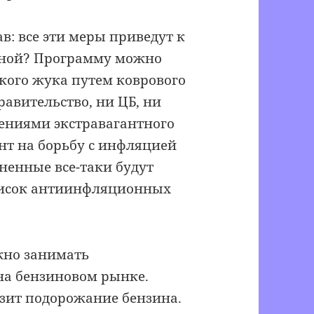
: все эти меры приведут к
еной? Программу можно
кого жука путем коврового
равительство, ни ЦБ, ни
жениями экстравагантного
нт на борьбу с инфляцией
ненные все-таки будут
писок антиинфляционных
жно занимать
на бензиновом рынке.
озит подорожание бензина.